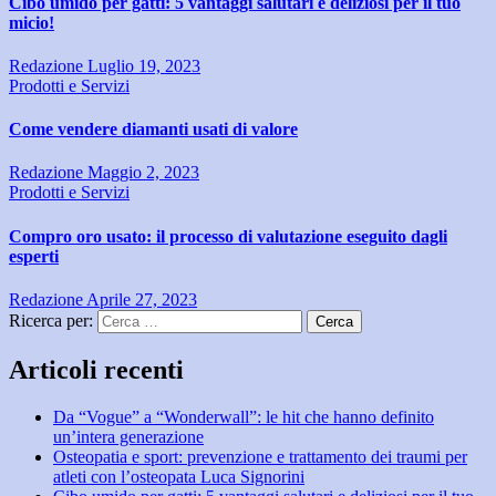
Cibo umido per gatti: 5 vantaggi salutari e deliziosi per il tuo
micio!
Redazione
Luglio 19, 2023
Prodotti e Servizi
Come vendere diamanti usati di valore
Redazione
Maggio 2, 2023
Prodotti e Servizi
Compro oro usato: il processo di valutazione eseguito dagli
esperti
Redazione
Aprile 27, 2023
Ricerca per:
Articoli recenti
Da “Vogue” a “Wonderwall”: le hit che hanno definito
un’intera generazione
Osteopatia e sport: prevenzione e trattamento dei traumi per
atleti con l’osteopata Luca Signorini