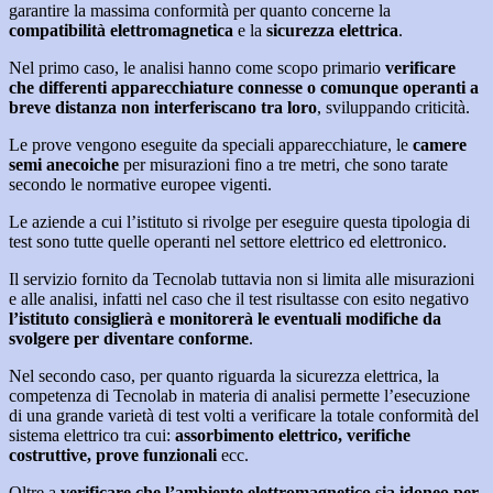
garantire la massima conformità per quanto concerne la
compatibilità elettromagnetica
e la
sicurezza elettrica
.
Nel primo caso, le analisi hanno come scopo primario
verificare
che differenti apparecchiature connesse o comunque operanti a
breve distanza non interferiscano tra loro
, sviluppando criticità.
Le prove vengono eseguite da speciali apparecchiature, le
camere
semi anecoiche
per misurazioni fino a tre metri, che sono tarate
secondo le normative europee vigenti.
Le aziende a cui l’istituto si rivolge per eseguire questa tipologia di
test sono tutte quelle operanti nel settore elettrico ed elettronico.
Il servizio fornito da Tecnolab tuttavia non si limita alle misurazioni
e alle analisi, infatti nel caso che il test risultasse con esito negativo
l’istituto consiglierà e monitorerà le eventuali modifiche da
svolgere per diventare conforme
.
Nel secondo caso, per quanto riguarda la sicurezza elettrica, la
competenza di Tecnolab in materia di analisi permette l’esecuzione
di una grande varietà di test volti a verificare la totale conformità del
sistema elettrico tra cui:
assorbimento elettrico, verifiche
costruttive, prove funzionali
ecc.
Oltre a
verificare che l’ambiente elettromagnetico sia idoneo per