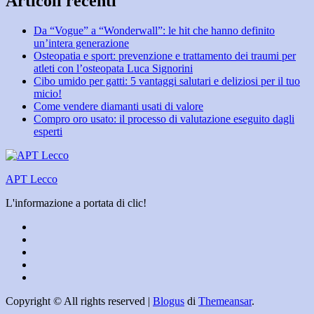
Articoli recenti
Da “Vogue” a “Wonderwall”: le hit che hanno definito
un’intera generazione
Osteopatia e sport: prevenzione e trattamento dei traumi per
atleti con l’osteopata Luca Signorini
Cibo umido per gatti: 5 vantaggi salutari e deliziosi per il tuo
micio!
Come vendere diamanti usati di valore
Compro oro usato: il processo di valutazione eseguito dagli
esperti
APT Lecco
L'informazione a portata di clic!
Copyright © All rights reserved
|
Blogus
di
Themeansar
.