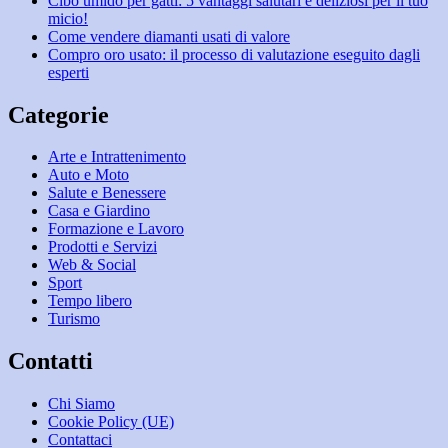
Cibo umido per gatti: 5 vantaggi salutari e deliziosi per il tuo
micio!
Come vendere diamanti usati di valore
Compro oro usato: il processo di valutazione eseguito dagli
esperti
Categorie
Arte e Intrattenimento
Auto e Moto
Salute e Benessere
Casa e Giardino
Formazione e Lavoro
Prodotti e Servizi
Web & Social
Sport
Tempo libero
Turismo
Contatti
Chi Siamo
Cookie Policy (UE)
Contattaci