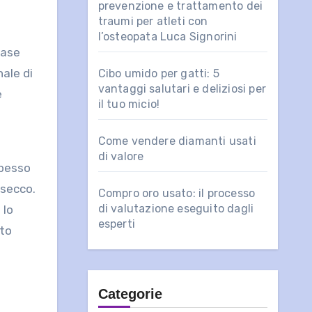
prevenzione e trattamento dei
traumi per atleti con
l’osteopata Luca Signorini
base
ale di
Cibo umido per gatti: 5
vantaggi salutari e deliziosi per
è
il tuo micio!
Come vendere diamanti usati
di valore
spesso
 secco.
Compro oro usato: il processo
di valutazione eseguito dagli
 lo
esperti
lto
Categorie