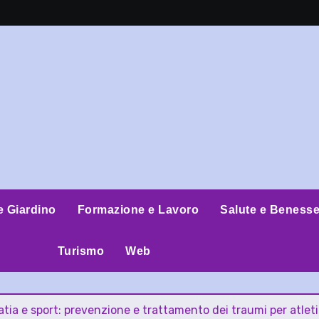
e Giardino
Formazione e Lavoro
Salute e Benesse
Turismo
Web
port: prevenzione e trattamento dei traumi per atleti con l’