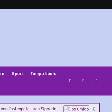
re
Sport
Tempo libero
osteopata Luca Signorini