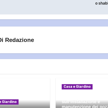
o sha
Di
Redazione
Casa e Giardino
Qual è la normativa
sull’installazione e
e Giardino
manutenzione dei poz