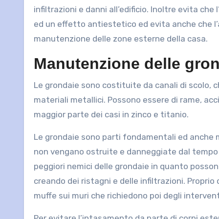
infiltrazioni e danni all’edificio. Inoltre evita c
ed un effetto antiestetico ed evita anche che l’ac
manutenzione delle zone esterne della casa.
Manutenzione delle gro
Le grondaie sono costituite da canali di scolo, c
materiali metallici. Possono essere di rame, acc
maggior parte dei casi in zinco e titanio.
Le grondaie sono parti fondamentali ed anche m
non vengano ostruite e danneggiate dal tempo o 
peggiori nemici delle grondaie in quanto possono 
creando dei ristagni e delle infiltrazioni. Prop
muffe sui muri che richiedono poi degli intervent
Per evitare l’intasamento da parte di corpi ester