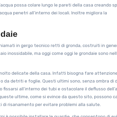
he l’acqua possa colare lungo le pareti della casa creando s
qua penetri all’interno dei locali. Inoltre migliora la
ndaie
hiamati in gergo tecnico retti di gronda, costruiti in gen
iaio inossidabile, ma oggi come oggi le grondaie sono nel
olto delicate della casa. Infatti bisogna fare attenzion
da detriti e foglie. Questi ultimi sono, senza ombra di d
fissarsi all’interno dei tubi e ostacolare il deflusso dell’
rio queste ultime, come si evince da questo sito, possono 
i di risanamento per evitare problemi alla salute.
ni è possibile installare le guardie, che consentono di ev