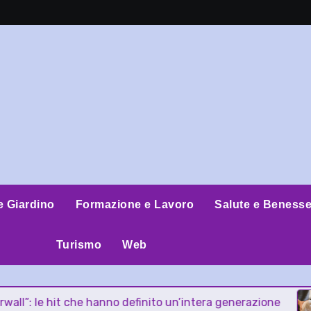
e Giardino
Formazione e Lavoro
Salute e Benesse
Turismo
Web
 hit che hanno definito un’intera generazione
Oste