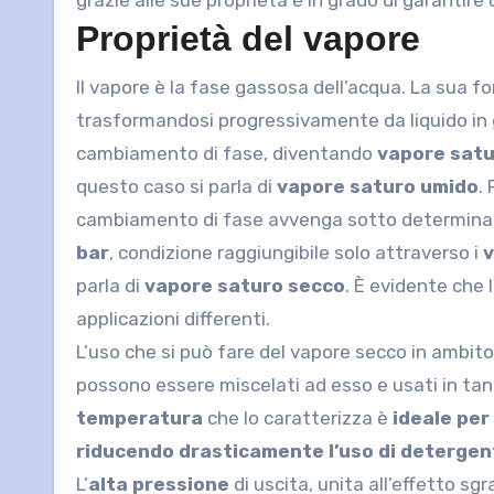
grazie alle sue proprietà è in grado di garantire
Proprietà del vapore
Il vapore è la fase gassosa dell’acqua. La sua 
trasformandosi progressivamente da liquido in ga
cambiamento di fase, diventando
vapore sat
questo caso si parla di
vapore saturo umido
.
cambiamento di fase avvenga sotto determinate 
bar
, condizione raggiungibile solo attraverso i
v
parla di
vapore saturo secco
. È evidente che 
applicazioni differenti.
L’uso che si può fare del vapore secco in ambito
possono essere miscelati ad esso e usati in tan
temperatura
che lo caratterizza è
ideale per
riducendo drasticamente l’uso di detergent
L’
alta pressione
di uscita, unita all’effetto sg