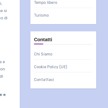
Tempo libero
i,
he si
Turismo
so di
Contatti
Chi Siamo
a e
Cookie Policy (UE)
con
di
Contattaci
e e