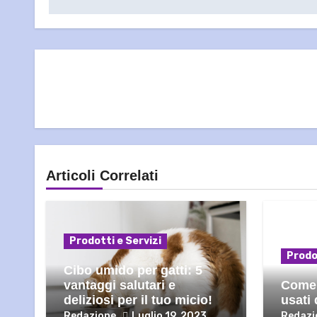
Articoli Correlati
Prodotti e Servizi
Prodo
Cibo umido per gatti: 5
vantaggi salutari e
Come 
deliziosi per il tuo micio!
usati 
Redazione
Luglio 19, 2023
Redazi