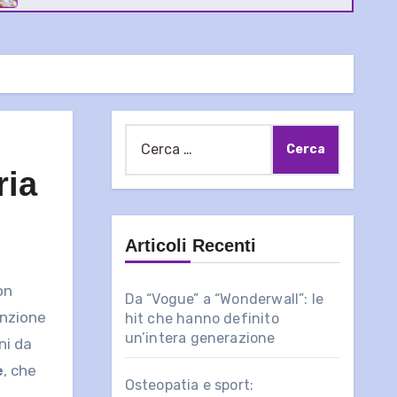
Ricerca
per:
ria
Articoli Recenti
on
Da “Vogue” a “Wonderwall”: le
enzione
hit che hanno definito
un’intera generazione
ni da
e
, che
Osteopatia e sport: