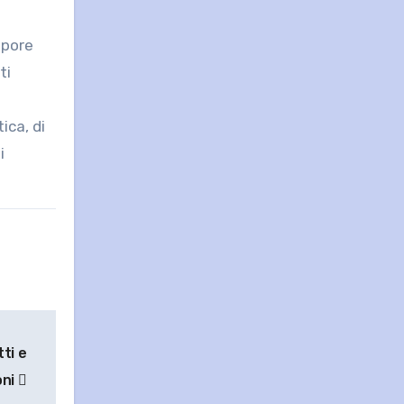
apore
ti
ica, di
i
tti e
oni