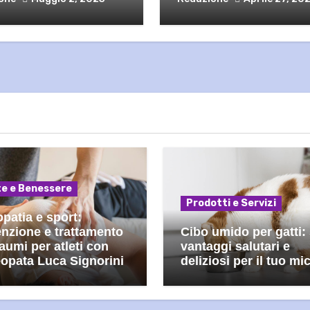
te e Benessere
Prodotti e Servizi
patia e sport:
nzione e trattamento
Cibo umido per gatti:
raumi per atleti con
vantaggi salutari e
eopata Luca Signorini
deliziosi per il tuo mic