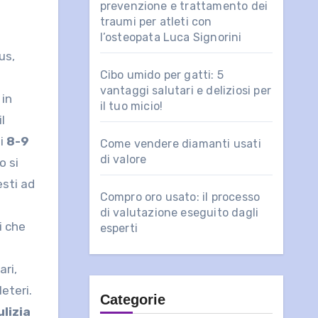
prevenzione e trattamento dei
traumi per atleti con
l’osteopata Luca Signorini
us,
Cibo umido per gatti: 5
vantaggi salutari e deliziosi per
 in
il tuo micio!
l
li
8-9
Come vendere diamanti usati
di valore
o si
esti ad
Compro oro usato: il processo
di valutazione eseguito dagli
i che
esperti
ari,
eteri.
Categorie
ulizia