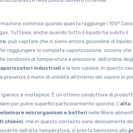
 un’accuratezza nella pulizia davvero notevole.
formazione comincia quando questa raggiunge i 100° Celsi
s. Tuttavia, anche quando tutto il liquido ha subito il
uro
, può capitare che ci siano ancora goccioline di liquido:
 Per raggiungere la completa vaporizzazione, occorre che i
condizioni di temperatura e pressione, dell’ordine deg
aporizzatori industriali
e le loro caldaie. In questo cas
la presenza o meno di umidità all’interno del vapore lo pr
 igienico è molteplice. È un ottimo conduttore di prodott
dem per pulire superfici particolarmente sporche. L’
alta
 eliminare microrganismi e batteri
nelle filiere aliment
i chimici
, che in questo contesto sono decisamente del
rassante dell’alta temperatura, si presta benissimo alla
p