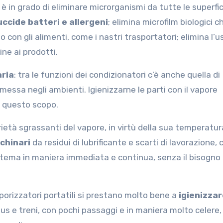
e è in grado di eliminare microrganismi da tutte le superfic
uccide batteri e allergeni
; elimina microfilm biologici c
 con gli alimenti, come i nastri trasportatori; elimina l’u
ne ai prodotti.
aria
: tra le funzioni dei condizionatori c’è anche quella di
mmessa negli ambienti. Igienizzarne le parti con il vapore
 questo scopo.
prietà sgrassanti del vapore, in virtù della sua temperatur
cchinari
da residui di lubrificante e scarti di lavorazione, 
sistema in maniera immediata e continua, senza il bisogno 
aporizzatori portatili si prestano molto bene a
igienizzar
us e treni, con pochi passaggi e in maniera molto celere,