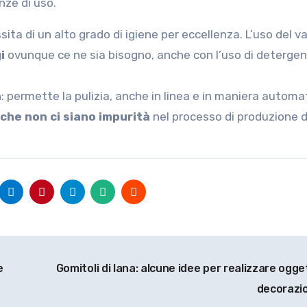
nze di uso.
sita di un alto grado di igiene per eccellenza. L’uso del v
i
ovunque ce ne sia bisogno, anche con l’uso di detergen
a
: permette la pulizia, anche in linea e in maniera automat
he non ci siano impurità
nel processo di produzione d
e
Gomitoli di lana: alcune idee per realizzare ogge
decorazi