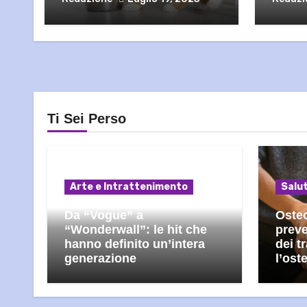
Ti Sei Perso
Arte e Intrattenimento
Salu
Da “Vogue” a
Osteo
“Wonderwall”: le hit che
preve
hanno definito un’intera
dei t
generazione
l’ost