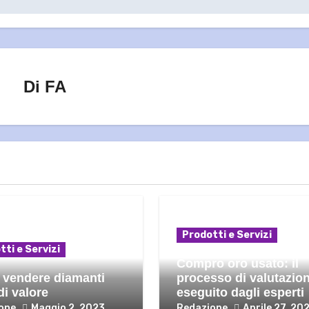
Di
FA
Prodotti e Servizi
tti e Servizi
Compro oro usato: il
vendere diamanti
processo di valutazio
di valore
eseguito dagli esperti
one
Maggio 2, 2023
Redazione
Aprile 27, 20