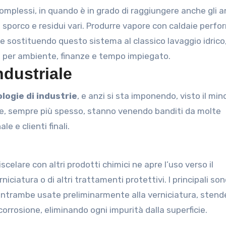
complessi, in quando è in grado di raggiungere anche gli a
 sporco e residui vari. Produrre vapore con caldaie perfo
e sostituendo questo sistema al classico lavaggio idrico, 
 per ambiente, finanze e tempo impiegato.
ndustriale
ologie di industrie
, e anzi si sta imponendo, visto il min
che, sempre più spesso, stanno venendo banditi da molte
e e clienti finali.
miscelare con altri prodotti chimici ne apre l’uso verso il
iciatura o di altri trattamenti protettivi. I principali son
entrambe usate preliminarmente alla verniciatura, sten
orrosione, eliminando ogni impurità dalla superficie.