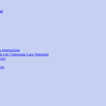
io!
a generazione
eti con l’osteopata Luca Signorini
icio!
rti