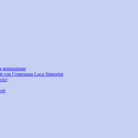
a generazione
eti con l’osteopata Luca Signorini
icio!
rti