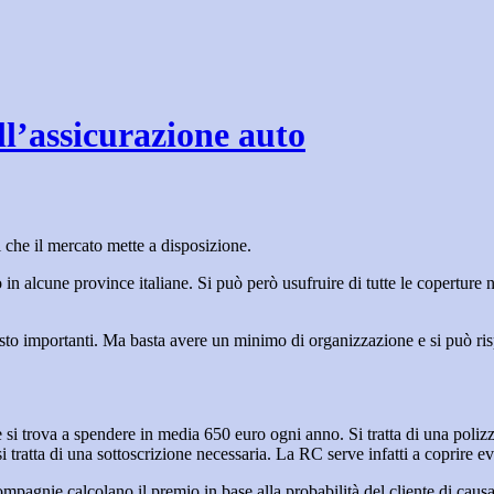
ll’assicurazione auto
i che il mercato mette a disposizione.
o in alcune province italiane. Si può però usufruire di tutte le coperture 
osto importanti. Ma basta avere un minimo di organizzazione e si può rispa
si trova a spendere in media 650 euro ogni anno. Si tratta di una polizza
i tratta di una sottoscrizione necessaria. La RC serve infatti a coprire e
pagnie calcolano il premio in base alla probabilità del cliente di causar