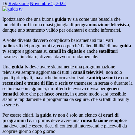
Di
Redazione
Novembre 5, 2022
Ipotizziamo che una buona
guida tv
sia come una bussola che
indichi il nord in una quasi giungla di
programmazione televisiva
,
dunque uno strumento valido per orientarsi e anche informarsi.
A volte diventa davvero complicato barcamenarsi tra i vari
palinsesti
dei programmi tv, ecco perché l’attendibilità di una
guida
tv
sempre aggiornata su
canali in digitale
e anche
satellitari
trasmessi in chiaro, diventa davvero fondamentale.
Una
guida tv
deve avere sicuramente una programmazione
televisiva sempre aggiornata di tutti i
canali televisivi
, non solo
quelli principali, ma anche informazioni sulle
anticipazioni tv
con
recensioni
e
trame di film
o
serie tv
trasmesse in serata o durante la
settimana e in aggiunta, un’offerta televisiva divisa per
generi
tematici
oltre che per
fasce orarie
, in questo modo sarà possibile
stabilire rapidamente il programma da seguire, che si tratti di reality
o serie tv.
Per essere chiari, la
guida tv
non è solo un elenco di
orari di
programmi tv
, in primis deve avere una
consultazione semplice
ma deve anche essere ricca di contenuti interessanti e piacevoli da
scoprire giorno dopo giorno.