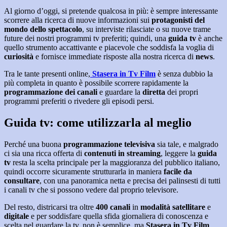
Al giorno d’oggi, si pretende qualcosa in più: è sempre interessante
scorrere alla ricerca di nuove informazioni sui
protagonisti del
mondo dello spettacolo
, su interviste rilasciate o su nuove trame
future dei nostri programmi tv preferiti; quindi, una
guida tv
è anche
quello strumento accattivante e piacevole che soddisfa la voglia di
curiosità
e fornisce immediate risposte alla nostra ricerca di
news
.
Tra le tante presenti online,
Stasera in Tv Film
è senza dubbio la
più completa in quanto è possibile scorrere rapidamente la
programmazione dei canali
e guardare la
diretta
dei propri
programmi preferiti o rivedere gli episodi persi.
Guida tv: come utilizzarla al meglio
Perché una buona
programmazione televisiva
sia tale, e malgrado
ci sia una ricca offerta di
contenuti in streaming
, leggere la
guida
tv
resta la scelta principale per la maggioranza del pubblico italiano,
quindi occorre sicuramente strutturarla in maniera
facile da
consultare
, con una panoramica netta e precisa dei palinsesti di tutti
i canali tv che si possono vedere dal proprio televisore.
Del resto, districarsi tra oltre
400 canali
in
modalità satellitare
e
digitale
e per soddisfare quella sfida giornaliera di conoscenza e
scelta nel guardare la tv, non è semplice, ma
Stasera in Tv Film