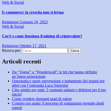
Web & Social
E-commerce: la crescita non si ferma
Redazione
Gennaio 16, 2022
Web & Social
Cos’è e come funziona il mining di criptovalute?
Redazione
Ottobre 17, 2021
Ricerca per:
Articoli recenti
Da “Vogue” a “Wonderwall”: le hit che hanno definito
un’intera generazione
Osteopatia e sport: prevenzione e trattamento dei traumi per
atleti con l’osteopata Luca Signorini
Cibo umido per gatti: 5 vantaggi salutari e deliziosi per il tuo
micio!
Come vendere diamanti usati di valore
Compro oro usato: il processo di valutazione eseguito dagli
esperti