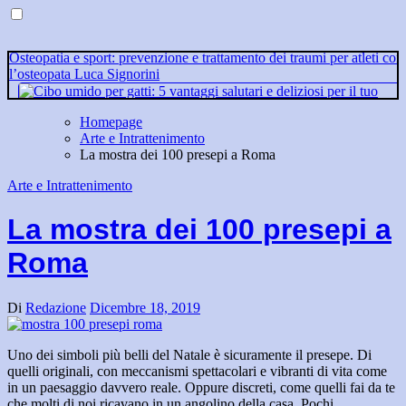
generazione
Osteopatia e sport: prevenzione e trattamento dei traumi per atleti con
l’osteopata Luca Signorini
Homepage
Cibo umido per gatti: 5 vantaggi salutari e deliziosi per il tuo micio!
Arte e Intrattenimento
Come vendere diamanti
La mostra dei 100 presepi a Roma
usati di valore
Arte e Intrattenimento
Compro oro usato: il processo di valutazione eseguito dagli esperti
La mostra dei 100 presepi a
Roma
Di
Redazione
Dicembre 18, 2019
Uno dei simboli più belli del Natale è sicuramente il presepe. Di
quelli originali, con meccanismi spettacolari e vibranti di vita come
in un paesaggio davvero reale. Oppure discreti, come quelli fai da te
che molti di noi ricavano in un angolino della casa. Pochi