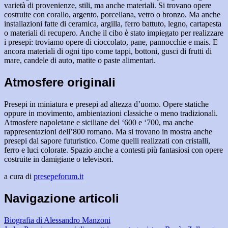
varietà di provenienze, stili, ma anche materiali. Si trovano opere
costruite con corallo, argento, porcellana, vetro o bronzo. Ma anche
installazioni fatte di ceramica, argilla, ferro battuto, legno, cartapesta
o materiali di recupero. Anche il cibo è stato impiegato per realizzare
i presepi: troviamo opere di cioccolato, pane, pannocchie e mais. E
ancora materiali di ogni tipo come tappi, bottoni, gusci di frutti di
mare, candele di auto, matite o paste alimentari.
Atmosfere originali
Presepi in miniatura e presepi ad altezza d’uomo. Opere statiche
oppure in movimento, ambientazioni classiche o meno tradizionali.
Atmosfere napoletane e siciliane del ‘600 e ‘700, ma anche
rappresentazioni dell’800 romano. Ma si trovano in mostra anche
presepi dal sapore futuristico. Come quelli realizzati con cristalli,
ferro e luci colorate. Spazio anche a contesti più fantasiosi con opere
costruite in damigiane o televisori.
a cura di
presepeforum.it
Navigazione articoli
Biografia di Alessandro Manzoni