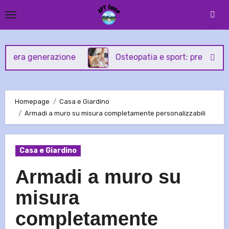
Skip
to
content
 generazione
Osteopatia e sport: prevenzione e tra
Homepage
Casa e Giardino
Armadi a muro su misura completamente personalizzabili
Casa e Giardino
Armadi a muro su
misura
completamente