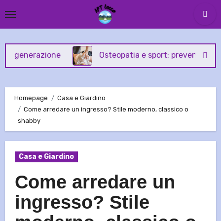
Skip
to
content
nerazione
Osteopatia e sport: prevenzione e tratta
Homepage
Casa e Giardino
Come arredare un ingresso? Stile moderno, classico o
shabby
Casa e Giardino
Come arredare un
ingresso? Stile